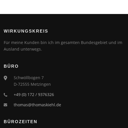
WIRKUNGSKREIS
Für meine Kunden bin ich im gesamten Bundesgebiet und im
Ausland unterwegs.
BÜRO
Schwöllbogen 7
D-72555 Metzingen
+49 (0) 172 / 9376326
thomas@thomaskiehl.de
BÜROZEITEN