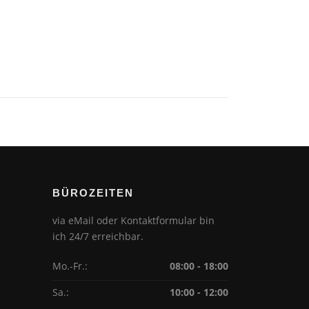
BÜROZEITEN
via eMail oder Kontaktformular bin
ich 24/7 erreichbar.
Mo.-Fr.:
08:00 - 18:00
Sa.:
10:00 - 12:00