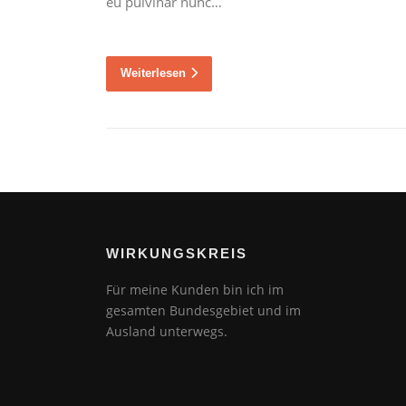
eu pulvinar nunc…
Weiterlesen
WIRKUNGSKREIS
Für meine Kunden bin ich im
gesamten Bundesgebiet und im
Ausland unterwegs.