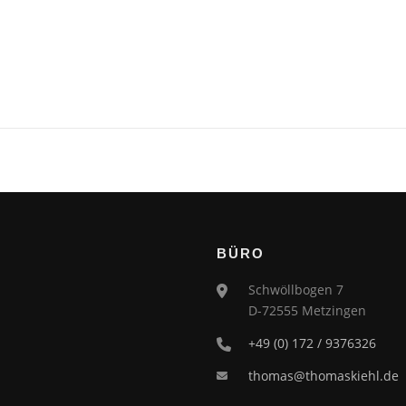
BÜRO
Schwöllbogen 7
D-72555 Metzingen
+49 (0) 172 / 9376326
thomas@thomaskiehl.de