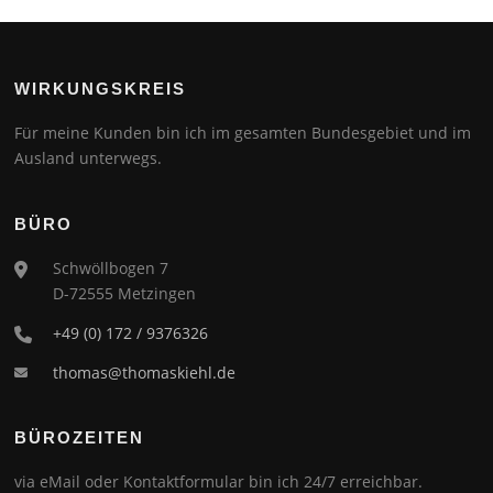
WIRKUNGSKREIS
Für meine Kunden bin ich im gesamten Bundesgebiet und im
Ausland unterwegs.
BÜRO
Schwöllbogen 7
D-72555 Metzingen
+49 (0) 172 / 9376326
thomas@thomaskiehl.de
BÜROZEITEN
via eMail oder Kontaktformular bin ich 24/7 erreichbar.