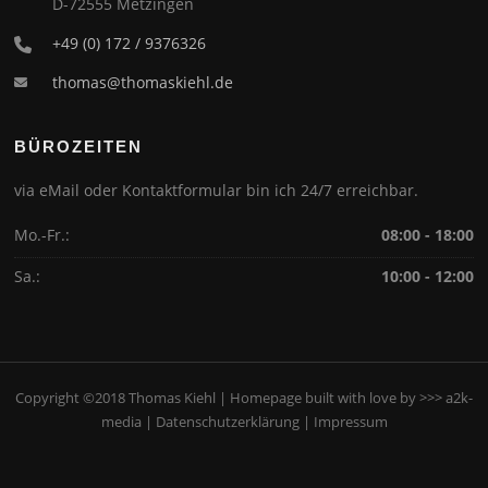
D-72555 Metzingen
+49 (0) 172 / 9376326
thomas@thomaskiehl.de
BÜROZEITEN
via eMail oder Kontaktformular bin ich 24/7 erreichbar.
Mo.-Fr.:
08:00 - 18:00
Sa.:
10:00 - 12:00
Copyright ©2018 Thomas Kiehl | Homepage built with love by
>>> a2k-
media
|
Datenschutzerklärung
|
Impressum
Screenr