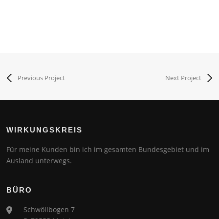
Previous Project
Next Project
WIRKUNGSKREIS
Für meine Kunden bin ich im gesamten Bundesgebiet und im
Ausland unterwegs.
BÜRO
Schwöllbogen 7